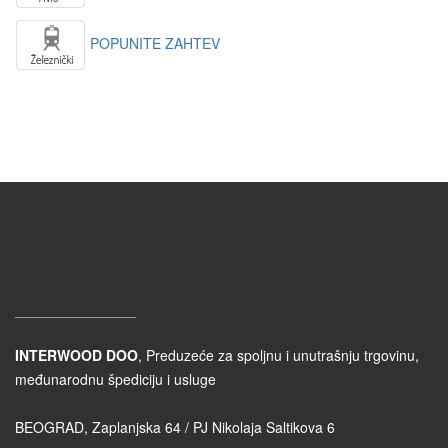
POPUNITE ZAHTEV
KONTAKT PODACI
INTERWOOD DOO
, Preduzeće za spoljnu i unutrašnju trgovinu,
međunarodnu špediciju i usluge
BEOGRAD, Zaplanjska 64 / PJ Nikolaja Saltikova 6