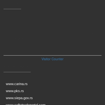
STATISTIKA
0
2
6
4
8
7
7
Danas
83
Juče
231
Ove nedelje
297
Ovog meseca
2281
UKUPNO:
264877
Visitor Counter
KORISNI LINKOVI
www.carina.rs
www.pks.rs
www.siepa.gov.rs
www.ceftatradeportal.com