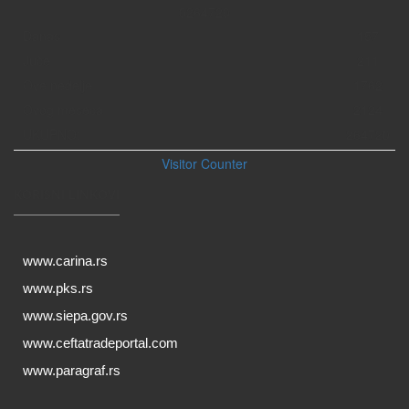
0
2
6
4
7
2
0
Danas
157
Juče
211
Ove nedelje
1762
Ovog meseca
2124
UKUPNO:
264720
Visitor Counter
KORISNI LINKOVI
www.carina.rs
www.pks.rs
www.siepa.gov.rs
www.ceftatradeportal.com
www.paragraf.rs