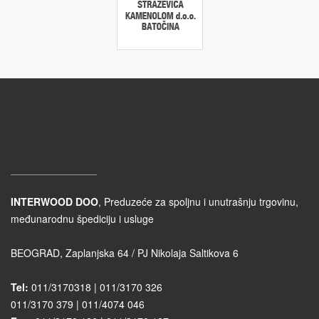
KONTAKT PODACI
INTERWOOD DOO
, Preduzeće za spoljnu i unutrašnju trgovinu,
međunarodnu špediciju i usluge
BEOGRAD, Zaplanjska 64 / PJ Nikolaja Saltikova 6
Tel:
011/3170318 | 011/3170 326
011/3170 379 | 011/4074 046