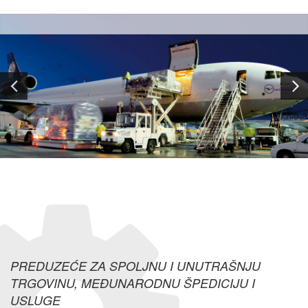
Previous
Ne
PREDUZEĆE ZA SPOLJNU I UNUTRAŠNJU
TRGOVINU, MEĐUNARODNU ŠPEDICIJU I
USLUGE