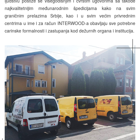
ljudstvu postiže se višegodišnjim i čvrstim ugovorima sa takođe
najkvalitetnijim međunarodnim špedicijama kako na svim
graničnim prelazima Srbije, kao i u svim većim privrednim
centrima u ime i za račun INTERWOOD-a obavljaju sve potrebne
carinske formalnosti i zastupanja kod dežurnih organa i institucija.