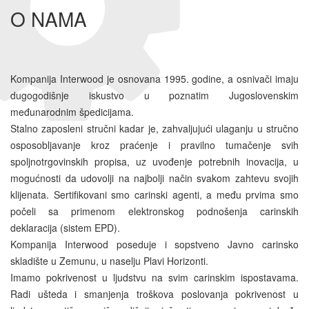
O NAMA
Kompanija Interwood je osnovana 1995. godine, a osnivači imaju
dugogodišnje iskustvo u poznatim Jugoslovenskim
međunarodnim špedicijama.
Stalno zaposleni stručni kadar je, zahvaljujući ulaganju u stručno
osposobljavanje kroz praćenje i pravilno tumačenje svih
spoljnotrgovinskih propisa, uz uvođenje potrebnih inovacija, u
mogućnosti da udovolji na najbolji način svakom zahtevu svojih
klijenata. Sertifikovani smo carinski agenti, a među prvima smo
počeli sa primenom elektronskog podnošenja carinskih
deklaracija (sistem EPD).
Kompanija Interwood poseduje i sopstveno Javno carinsko
skladište u Zemunu, u naselju Plavi Horizonti.
Imamo pokrivenost u ljudstvu na svim carinskim ispostavama.
Radi ušteda i smanjenja troškova poslovanja pokrivenost u