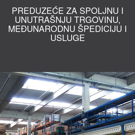
PREDUZEĆE ZA SPOLJNU I
UNUTRAŠNJU TRGOVINU,
MEĐUNARODNU ŠPEDICIJU I
USLUGE